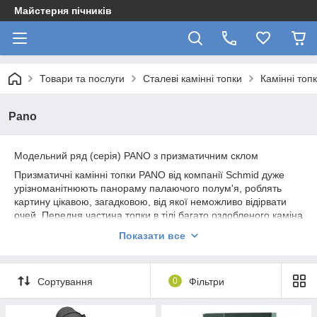
Майстерня пічників
Товари та послуги
Сталеві камінні топки
Камінні топ
Pano
Модельний ряд (серія) PANO з призматичним склом
Призматичні камінні топки PANO від компанії Schmid дуже
урізноманітнюють панораму палаючого полум'я, роблять
картину цікавою, загадковою, від якої неможливо відірвати
очей. Передня частина топки в тілі багато оздобленого каміна
виглядає елегантно і оригінально. Ніхто не засумнівається у
Показати все
вашому вишуканому смаку, якщо побачить у вітальні камін з
топкою серії PANO. Назва моделі складається з власне слова
PANO, наступні дві цифри вказують ширину рамки зі склом,
Сортування
0
Фільтри
потім йде висота рамки – теж дві цифри. В кінці назви моделі
можуть бути буква H. Якщо ця буква присутній у маркуванні
топки, значить, є можливість вертикального відкривання