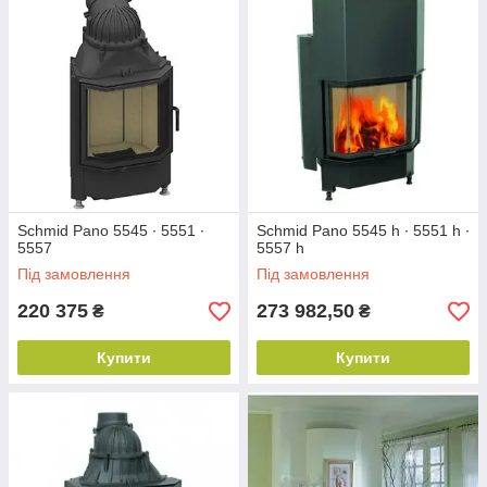
дверцят. Моделі серії PANO розрізняються по ширині і висоті
скла. Діапазон розмірів скла від 51 до 67 див. Моделі з
широким склом виглядають досить солідно, вони прикрасять
велику вітальню, обставлену багато і зі смаком.
Schmid Pano 5545 ∙ 5551 ∙
Schmid Pano 5545 h ∙ 5551 h ∙
5557
5557 h
Під замовлення
Під замовлення
220 375
273 982,50
₴
₴
Купити
Купити