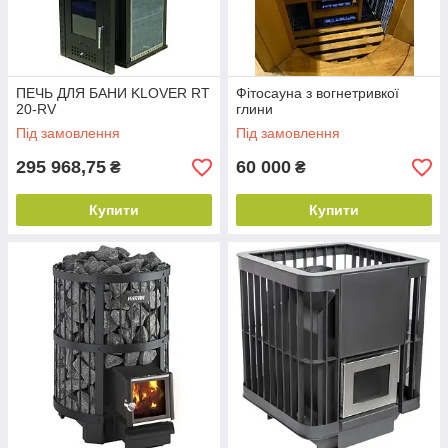
ПЕЧЬ ДЛЯ БАНИ KLOVER RT
Фітосауна з вогнетривкої
20-RV
глини
Під замовлення
Під замовлення
295 968,75
60 000
₴
₴
Купити
Купити