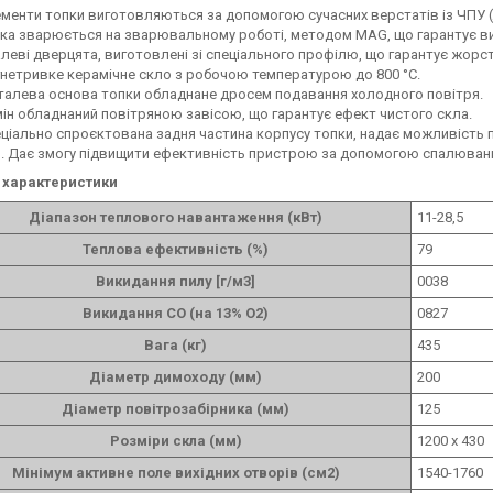
менти топки виготовляються за допомогою сучасних верстатів із ЧПУ (Л
ка зварюється на зварювальному роботі, методом MAG, що гарантує висо
леві дверцята, виготовлені зі спеціального профілю, що гарантує жорстк
нетривке керамічне скло з робочою температурою до 800 °C.
алева основа топки обладнане дросем подавання холодного повітря.
ін обладнаний повітряною завісою, що гарантує ефект чистого скла.
ціально спроєктована задня частина корпусу топки, надає можливість 
. Дає змогу підвищити ефективність пристрою за допомогою спалюванн
і характеристики
Діапазон теплового навантаження (кВт)
11-28,5
Теплова ефективність (%)
79
Викидання пилу [г/м3]
0038
Викидання СО (на 13% O2)
0827
Вага (кг)
435
Діаметр димоходу (мм)
200
Діаметр повітрозабірника (мм)
125
Розміри скла (мм)
1200 х 430
Мінімум активне поле вихідних отворів (см2)
1540-1760