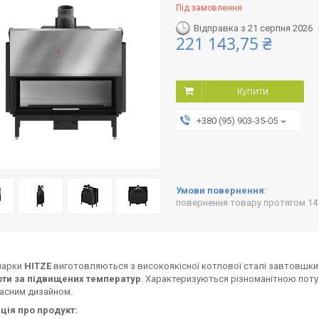
Під замовлення
Відправка з 21 серпня 2026
221 143,75 ₴
Купити
+380 (95) 903-35-05
повернення товару протягом 14
марки
HITZE
виготовляються з високоякісної котлової сталі завтовшк
оти за підвищених температур
. Характеризуються різноманітною поту
асним дизайном.
ція про продукт: