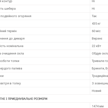
й контур
Ні
сть шибера
Ні
 подвійного згоряння
Так
435 кг
йний термін
60 міс
чення до димаря
Верхнє
ість номінальна
22 кВт
а очищення скла
Обдув скл
роботи топки
Тривале го
вердого палива
Брикети, Б
пки
Традиційна
овітря в топку
З зовнішн
Новий
ТНІ І ПРИЄДНУВАЛЬНІ РОЗМІРИ
1474 мм