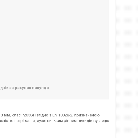
 днів
за рахунок покупця
и
3 мм
, клас P265GH згідно з EN 10028-2, призначеною
жністю нагрівання, дуже низьким рівнем викидів вуглецю