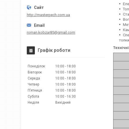
Еле
Топ
Ста
http://masterpech.com.ua
Вог
Мет
Кам
roman.kobzar85@gmail.com
Спе
топки
Технічн
Графік роботи
Понеділок
10:00
18:00
Вівторок
10:00
18:00
Середа
10:00
18:00
Четвер
10:00
18:00
Пʼятниця
10:00
18:00
Субота
10:00
16:30
Неділя
Вихідний