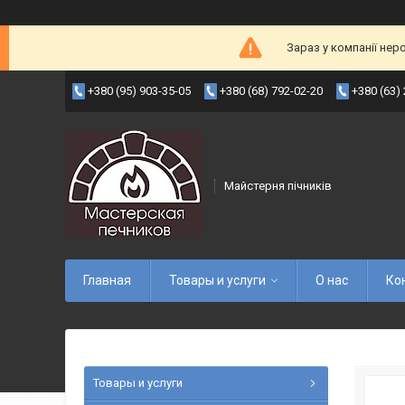
Зараз у компанії нер
+380 (95) 903-35-05
+380 (68) 792-02-20
+380 (63)
Майстерня пічників
Главная
Товары и услуги
О нас
Ко
Товары и услуги