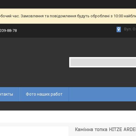
обочий час. Замовлення та повідомлення будуть оброблені з 10:00 найбл
Вул. О
 209-88-78
нтакты
Фото наших работ
Камінна топка HITZE ARDE