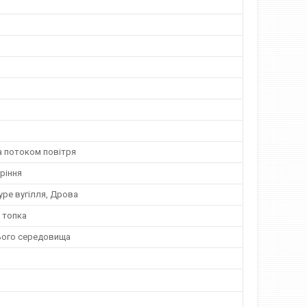
а потоком повітря
ріння
уре вугілля, Дрова
 топка
ього середовища