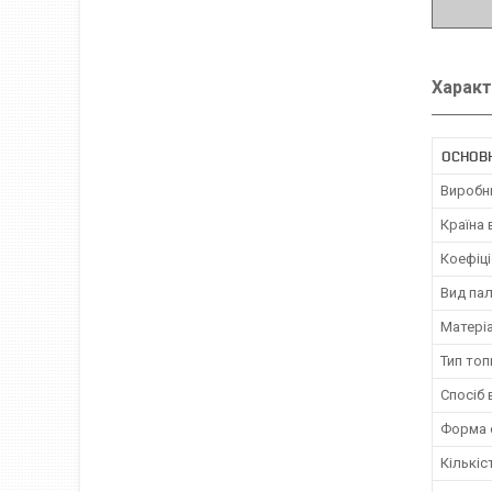
Характ
ОСНОВ
Виробн
Країна
Коефіці
Вид па
Матері
Тип топ
Спосіб 
Форма 
Кількіс