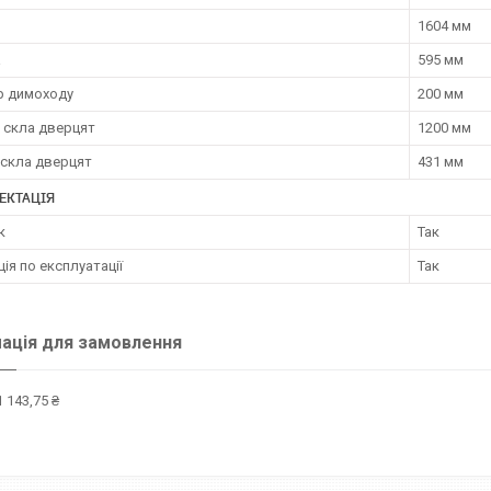
1604 мм
а
595 мм
р димоходу
200 мм
 скла дверцят
1200 мм
 скла дверцят
431 мм
ЕКТАЦІЯ
к
Так
ція по експлуатації
Так
ація для замовлення
 143,75 ₴