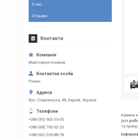
О нас
Отзывы
Контакти
Майстерня пічників
Роман
Вул. Озерянська, 48, Харків, Україна
Камини 
+380 (95) 903-35-05
для
роб
та прекр
+380 (68) 792-02-20
Інформа
+380 (63) 209-88-78