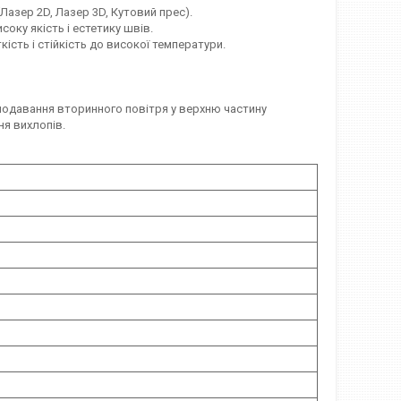
азер 2D, Лазер 3D, Кутовий прес).
ку якість і естетику швів.
ість і стійкість до високої температури.
подавання вторинного повітря у верхню частину
я вихлопів.