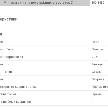
Мінімум активне поле вхідних отворів (см2)
880-1430
еристики
НІ
ик
Hitze
 виробник
Польща
єнт корисної дії
79 %
льного
Тверде
ал топки
Сталь
ки
Закрита
відкриття дверцят топки
Підйом вг
скла топки
Пряме
ть шибок у дверцятах
1