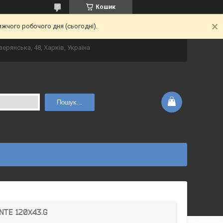
Кошик
ижчого робочого дня (сьогодні).
зерянська, 48, Харків, Україна
Пошук...
NTE 120X43.G