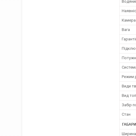
Водяни
Наявні
Камера
Вага
Гаранті
Підклю
Потужн
Систем
Режим 
Види т
Вид то
Забір п
Стан
ГАБАРИ
Ширина