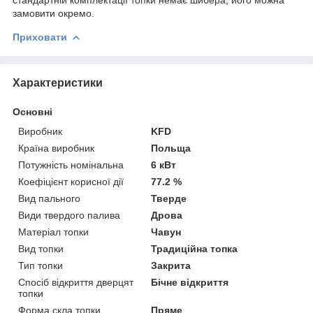
замовити окремо.
Приховати
Характеристики
Основні
Виробник
KFD
Країна виробник
Польща
Потужність номінальна
6 кВт
Коефіцієнт корисної дії
77.2 %
Вид пального
Тверде
Види твердого палива
Дрова
Матеріал топки
Чавун
Вид топки
Традиційна топка
Тип топки
Закрита
Спосіб відкриття дверцят
Бічне відкриття
топки
Форма скла топки
Пряме