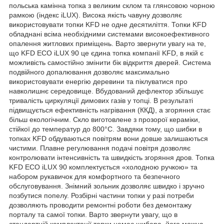
польська камінна топка з великим склом та глянсовою чорною
рамкою (індекс iLUX). Висока якість чавуну дозволяє
використовувати топки KFD не одне десятиліття. Топки KFD
обладнані всіма необхідними системами високоефективного
опалення житлових приміщень. Варто звернути увагу на те,
що KFD ECO iLUX 90 це єдина топка компанії KFD, в якій є
можливість самостійно змінити бік відкриття дверей. Система
подвійного допалювання дозволяє максимально
використовувати енергію деревини та піклуватися про
навколишнє середовище. Вбудований дефлектор збільшує
тривалість циркуляції димових газів у топці. В результаті
підвищується ефективність нагрівання (ККД), а згоряння стає
більш екологічним. Скло виготовлене з прозорої кераміки,
стійкої до температур до 800°C. Завдяки тому, що шибки в
топках KFD обдуваються повітрям вони довше залишаються
чистими. Плавне регулювання подачі повітря дозволяє
контролювати інтенсивність та швидкість згоряння дров. Топка
KFD ECO iLUX 90 комплектується «холодною ручкою» та
набором рукавичок для комфортного та безпечного
обслуговування. Знімний зольник дозволяє швидко і зручно
позбутися попелу. Розбірні частини топки у разі потреби
дозволяють проводити ремонтні роботи без демонтажу
порталу та самої топки. Варто звернути увагу, що в
стандартній комплектації топки немає шибера, його можна