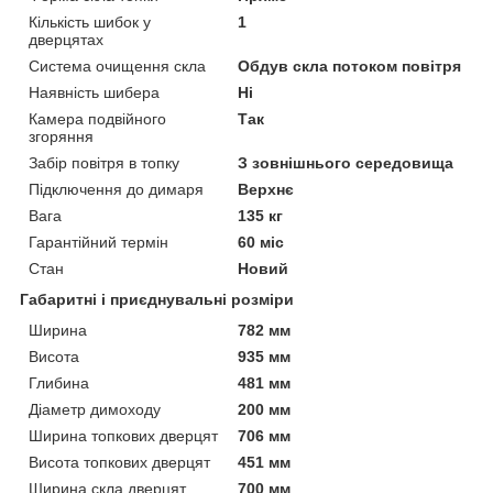
Кількість шибок у
1
дверцятах
Система очищення скла
Обдув скла потоком повітря
Наявність шибера
Ні
Камера подвійного
Так
згоряння
Забір повітря в топку
З зовнішнього середовища
Підключення до димаря
Верхнє
Вага
135 кг
Гарантійний термін
60 міс
Стан
Новий
Габаритні і приєднувальні розміри
Ширина
782 мм
Висота
935 мм
Глибина
481 мм
Діаметр димоходу
200 мм
Ширина топкових дверцят
706 мм
Висота топкових дверцят
451 мм
Ширина скла дверцят
700 мм