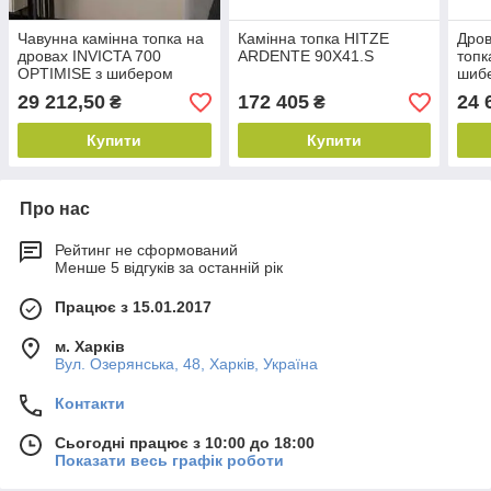
Чавунна камінна топка на
Камінна топка HITZE
Дров
дровах INVICTA 700
ARDENTE 90X41.S
топк
OPTIMISE з шибером
шиб
29 212,50
172 405
24 
₴
₴
Купити
Купити
Про нас
Рейтинг не сформований
Менше 5 відгуків за останній рік
Працює з 15.01.2017
м. Харків
Вул. Озерянська, 48, Харків, Україна
Контакти
Сьогодні працює з 10:00 до 18:00
Показати весь графік роботи