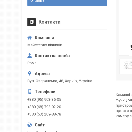
Отзывы
Контакти
Майстерня пічників
Роман
Вул. Озерянська, 48, Харків, Україна
Каминні 
+380 (95) 903-35-05
функціон
пристроя
+380 (68) 792-02-20
просто п
+380 (63) 209-88-78
камеру з