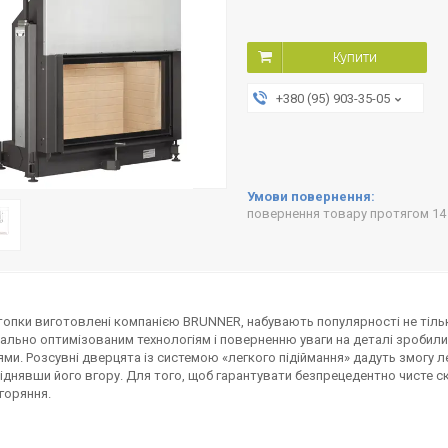
Купити
+380 (95) 903-35-05
повернення товару протягом 14
топки виготовлені компанією BRUNNER, набувають популярності не тіль
ально оптимізованим технологіям і поверненню уваги на деталі зробили 
ми. Розсувні дверцята із системою «легкого підіймання» дадуть змогу 
іднявши його вгору. Для того, щоб гарантувати безпрецедентно чисте ск
горяння.