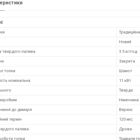
еристики
НІ
пки
Традиційна
Новий
а твердого палива
3.5 кг/год
ки
Закрита
ал топки
Шамот
ість номінальна
11 кВт
льного
Тверде
 виробник
Німеччина
чення до димаря
Верхнє
йний термін
120 міс
вердого палива
Дрова
роботи топки
Тривале го