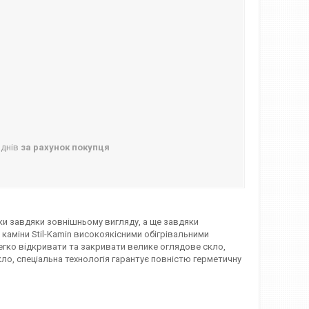
 днів
за рахунок покупця
ки завдяки зовнішньому вигляду, а ще завдяки
каміни Stil-Kamin високоякісними обігрівальними
легко відкривати та закривати велике оглядове скло,
ло, спеціальна технологія гарантує повністю герметичну