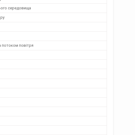
ього середовища
ору
а потоком повітря