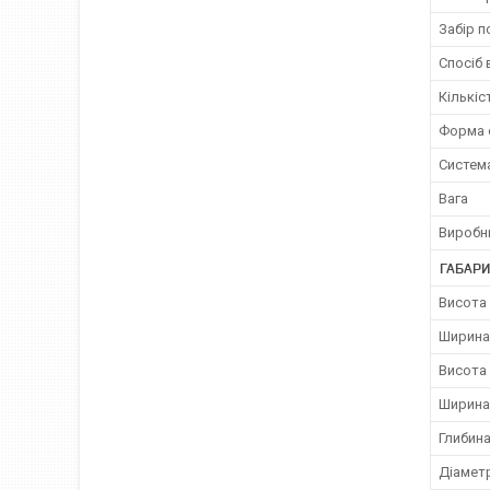
Забір п
Спосіб 
Кількіс
Форма 
Систем
Вага
Виробн
ГАБАРИ
Висота
Ширина
Висота
Ширина
Глибин
Діамет