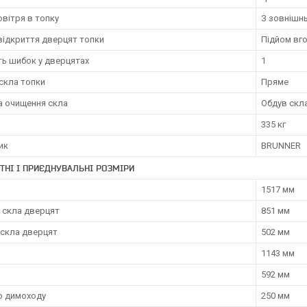
овітря в топку
З зовнішн
відкриття дверцят топки
Підйом вг
ть шибок у дверцятах
1
скла топки
Пряме
а очищення скла
Обдув скл
335 кг
ик
BRUNNER
ТНІ І ПРИЄДНУВАЛЬНІ РОЗМІРИ
1517 мм
 скла дверцят
851 мм
 скла дверцят
502 мм
1143 мм
а
592 мм
р димоходу
250 мм