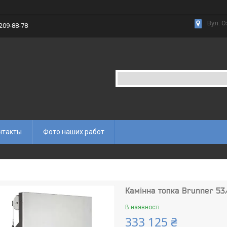
Вул. О
 209-88-78
нтакты
Фото наших работ
Камінна топка Brunner 53/
В наявності
333 125 ₴