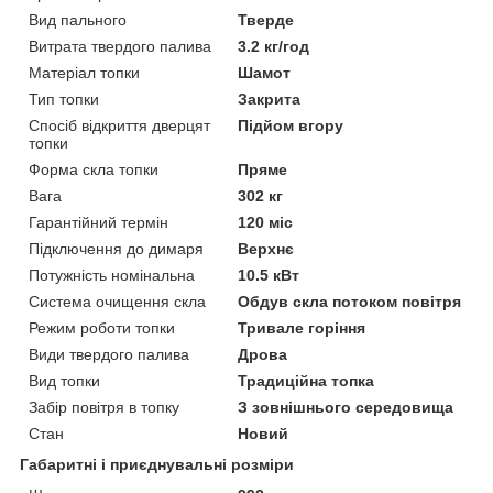
Вид пального
Тверде
Витрата твердого палива
3.2 кг/год
Матеріал топки
Шамот
Тип топки
Закрита
Спосіб відкриття дверцят
Підйом вгору
топки
Форма скла топки
Пряме
Вага
302 кг
Гарантійний термін
120 міс
Підключення до димаря
Верхнє
Потужність номінальна
10.5 кВт
Система очищення скла
Обдув скла потоком повітря
Режим роботи топки
Тривале горіння
Види твердого палива
Дрова
Вид топки
Традиційна топка
Забір повітря в топку
З зовнішнього середовища
Стан
Новий
Габаритні і приєднувальні розміри