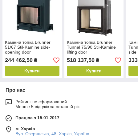
Камінна топка Brunner
Камінна топка Brunner
Камі
51/67 Stil-Kamine side-
Tunnel 75/90 Stil-Kamine
Tunn
opening door
lifting door
side
244 462,50
518 137,50
333
₴
₴
Купити
Купити
Про нас
Рейтинг не сформований
Менше 5 відгуків за останній рік
Працює з 15.01.2017
м. Харків
Вул. Озерянська, 48, Харків, Україна