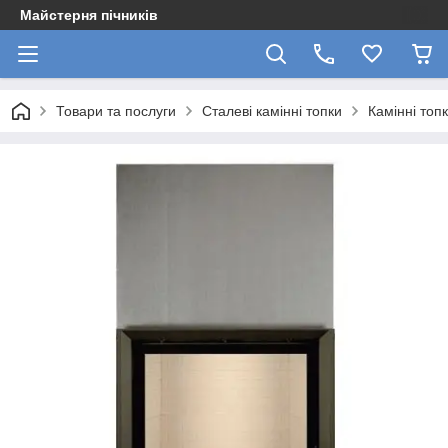
Майстерня пічників
Товари та послуги
Сталеві камінні топки
Камінні топ