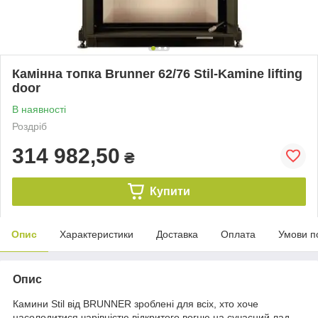
Камінна топка Brunner 62/76 Stil-Kamine lifting
door
В наявності
Роздріб
314 982,50
₴
Купити
Опис
Характеристики
Доставка
Оплата
Умови п
Опис
Камини Stil від BRUNNER зроблені для всіх, хто хоче
насолодитися чарівністю відкритого вогню на сучасний лад.