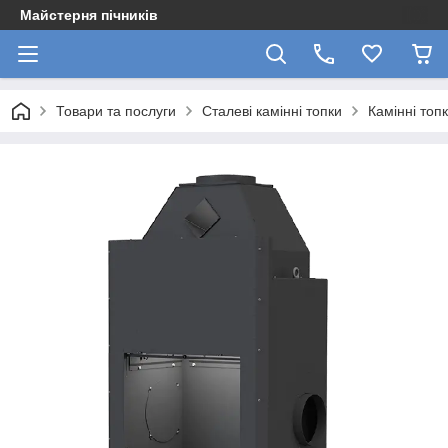
Майстерня пічників
Товари та послуги
Сталеві камінні топки
Камінні топ