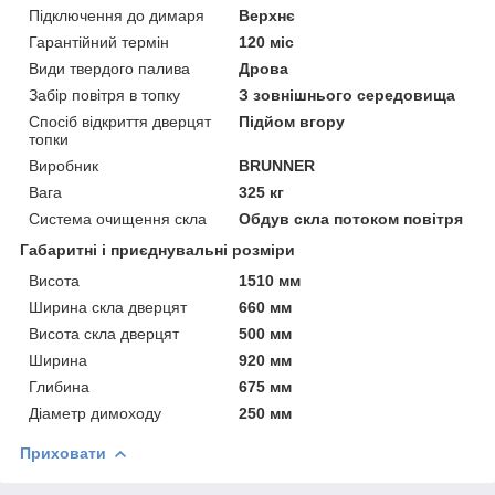
Підключення до димаря
Верхнє
Гарантійний термін
120 міс
Види твердого палива
Дрова
Забір повітря в топку
З зовнішнього середовища
Спосіб відкриття дверцят
Підйом вгору
топки
Виробник
BRUNNER
Вага
325 кг
Система очищення скла
Обдув скла потоком повітря
Габаритні і приєднувальні розміри
Висота
1510 мм
Ширина скла дверцят
660 мм
Висота скла дверцят
500 мм
Ширина
920 мм
Глибина
675 мм
Діаметр димоходу
250 мм
Приховати