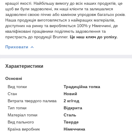
кращої якості. Найбільшу вимогу до всіх наших продуктів, це
щоб ви були задоволені, як наші клієнти та залишалися
задоволені своєю піччю або каміном упродовж багатьох років.
Наша продукція виготовляється з найкращих матеріалів,
доступних на ринку та виробляється 100% у Німеччині, де
кваліфіковані працівники поділяють задоволення та
пристрасть до продукції Brunner.
Це наш ключ до успіху.
Приховати
Характеристики
Основні
Вид топки
Традиційна топка
Стан
Новий
Витрата твердого палива
2 кг/год
Тип топки
Відкрита
Матеріал топки
Сталь
Вид пального
Тверде
Країна виробник
Німеччина