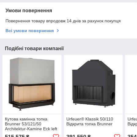
Умови повернення
Повернення товару впродовж 14 днів за рахунок покупця
Всі умови повернення
Подібні товари компанії
Кутова камінна топка
Urfeuer® Klassik 50/110
Urfe
Brunner 53/121/50
Відкрита топка Brunner
Відк
Architektur-Kamine Eck left
lifting door
515 575
391 550
354
₴
₴