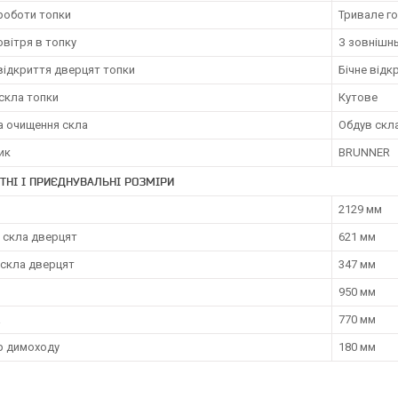
роботи топки
Тривале го
овітря в топку
З зовнішн
відкриття дверцят топки
Бічне відк
скла топки
Кутове
а очищення скла
Обдув скл
ик
BRUNNER
ТНІ І ПРИЄДНУВАЛЬНІ РОЗМІРИ
2129 мм
 скла дверцят
621 мм
 скла дверцят
347 мм
950 мм
а
770 мм
р димоходу
180 мм