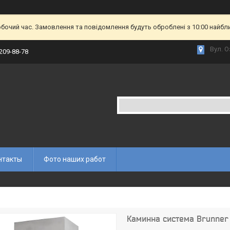
обочий час. Замовлення та повідомлення будуть оброблені з 10:00 найбл
Вул. О
 209-88-78
нтакты
Фото наших работ
Каминна система Brunner 