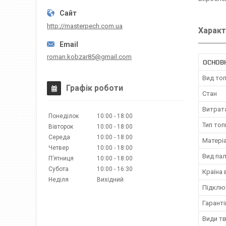
http://masterpech.com.ua
Характ
roman.kobzar85@gmail.com
ОСНОВ
Вид то
Графік роботи
Стан
Витрат
Понеділок
10:00
18:00
Тип топ
Вівторок
10:00
18:00
Середа
10:00
18:00
Матері
Четвер
10:00
18:00
Вид па
Пʼятниця
10:00
18:00
Субота
10:00
16:30
Країна
Неділя
Вихідний
Підклю
Гаранті
Види т