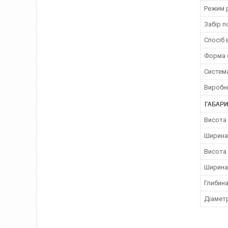
Режим 
Забір п
Спосіб 
Форма 
Систем
Виробн
ГАБАРИ
Висота
Ширина
Висота
Ширина
Глибин
Діамет