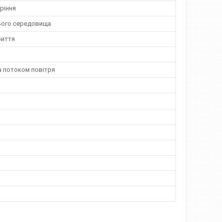
ріння
ього середовища
риття
а потоком повітря