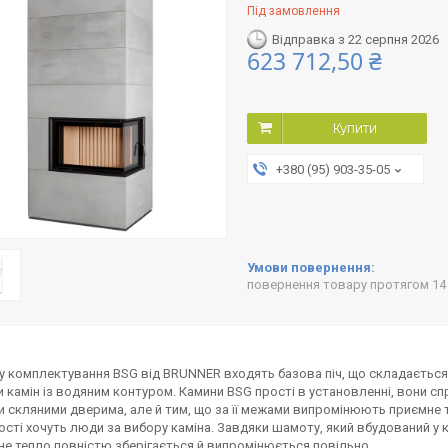
Під замовлення
Відправка з 22 серпня 2026
623 712,50 ₴
Купити
+380 (95) 903-35-05
повернення товару протягом 14
у комплектування BSG від BRUNNER входять базова піч, що складається
 камін із водяним контуром. Камини BSG прості в установленні, вони с
 скляними дверима, але й тим, що за її межами випромінюють приємне т
сті хочуть люди за вибору каміна. Завдяки шамоту, який вбудований у 
е тепло повністю зберігається й випромінюється повільно.