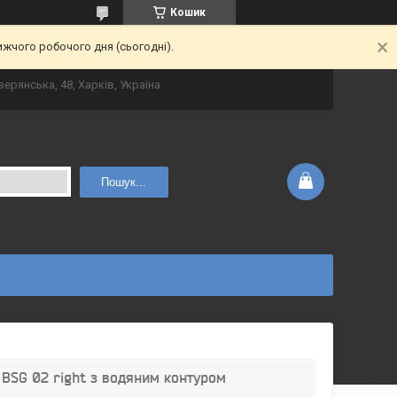
Кошик
ижчого робочого дня (сьогодні).
зерянська, 48, Харків, Україна
Пошук...
BSG 02 right з водяним контуром