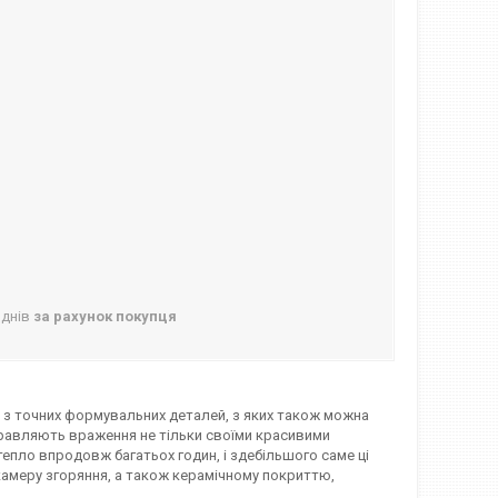
 днів
за рахунок покупця
 з точних формувальних деталей, з яких також можна
правляють враження не тільки своїми красивими
епло впродовж багатьох годин, і здебільшого саме ці
камеру згоряння, а також керамічному покриттю,