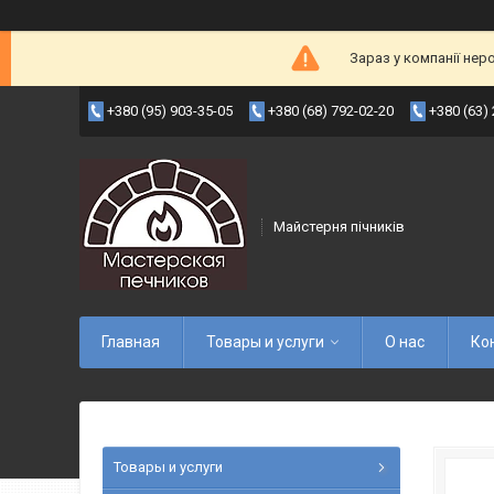
Зараз у компанії нер
+380 (95) 903-35-05
+380 (68) 792-02-20
+380 (63)
Майстерня пічників
Главная
Товары и услуги
О нас
Ко
Товары и услуги