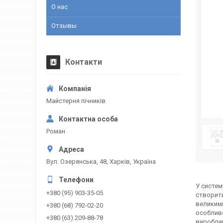
О нас
Отзывы
Контакти
Майстерня пічників
Роман
Вул. Озерянська, 48, Харків, Україна
У систем
+380 (95) 903-35-05
створити
великими
+380 (68) 792-02-20
особливо
+380 (63) 209-88-78
вироблен