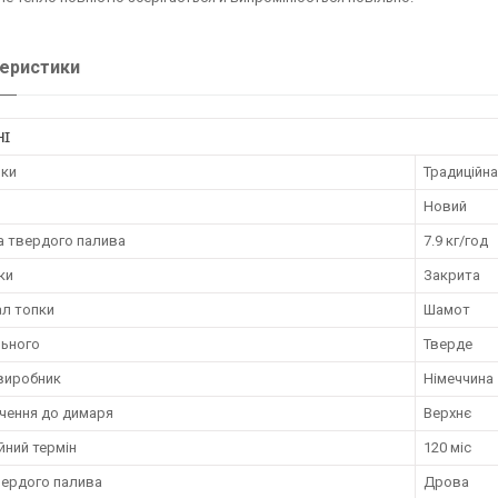
еристики
НІ
пки
Традиційна
Новий
а твердого палива
7.9 кг/год
ки
Закрита
ал топки
Шамот
льного
Тверде
 виробник
Німеччина
чення до димаря
Верхнє
йний термін
120 міс
вердого палива
Дрова