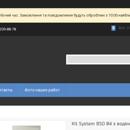
обочий час. Замовлення та повідомлення будуть оброблені з 10:00 найбл
Вул. О
 209-88-78
нтакты
Фото наших работ
Kit System BSO 04 з водя