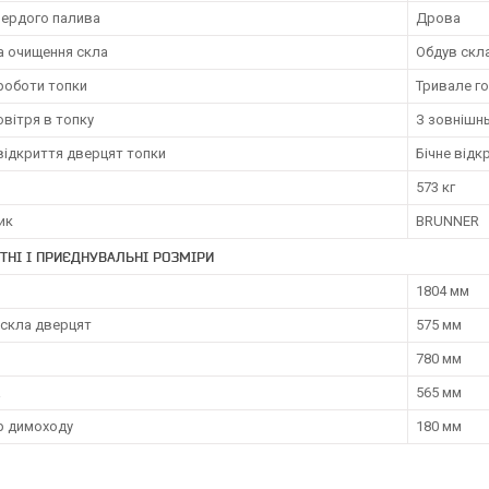
вердого палива
Дрова
а очищення скла
Обдув скл
роботи топки
Тривале го
овітря в топку
З зовнішн
відкриття дверцят топки
Бічне відк
573 кг
ик
BRUNNER
ТНІ І ПРИЄДНУВАЛЬНІ РОЗМІРИ
1804 мм
 скла дверцят
575 мм
780 мм
а
565 мм
р димоходу
180 мм