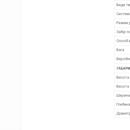
Види т
Систем
Режим 
Забір п
Спосіб 
Вага
Виробн
ГАБАРИ
Висота
Висота
Ширина
Глибин
Діамет