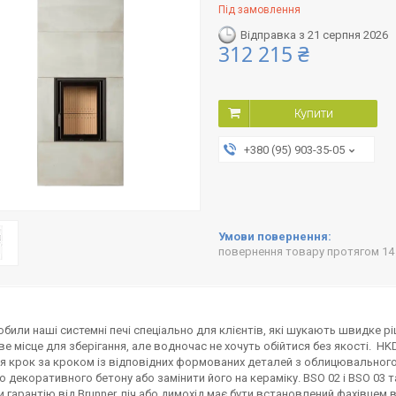
Під замовлення
Відправка з 21 серпня 2026
312 215 ₴
Купити
+380 (95) 903-35-05
повернення товару протягом 14
били наші системні печі спеціально для клієнтів, які шукають швидке ріш
е місце для зберігання, але водночас не хочуть обійтися без якості. HKD
я крок за кроком із відповідних формованих деталей з облицювального
о декоративного бетону або замінити його на кераміку. BSO 02 і BSO 03 т
 гарантію від Brunner, піч або димохід має бути встановлений фахівцем в