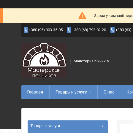
Зараз у компанії нер
+380 (95) 903-35-05
+380 (68) 792-02-20
+380 (63)
Майстерня пічників
Главная
Товары и услуги
О нас
Ко
Товары и услуги