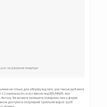
 днів
за рахунок покупця
ення не тільки для обігріву від печі, але також щоб мати
 2.2 кахельна піч зі вставкою від BRUNNER, яка
 бетону. Ви можете залишити поверхню печі у формі
акож доступні в популярній тунельній версії. Щоб
ід дилера.