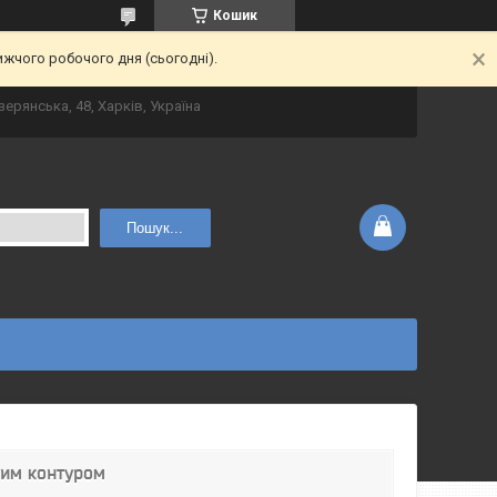
Кошик
ижчого робочого дня (сьогодні).
зерянська, 48, Харків, Україна
Пошук...
ним контуром