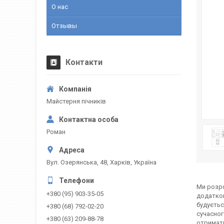
О нас
Отзывы
Контакти
Майстерня пічників
Роман
Вул. Озерянська, 48, Харків, Україна
Ми розро
+380 (95) 903-35-05
додатков
будуєтьс
+380 (68) 792-02-20
сучасног
+380 (63) 209-88-78
отримати