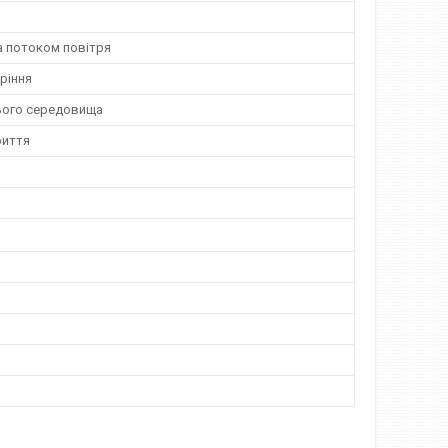
а потоком повітря
ріння
ього середовища
риття