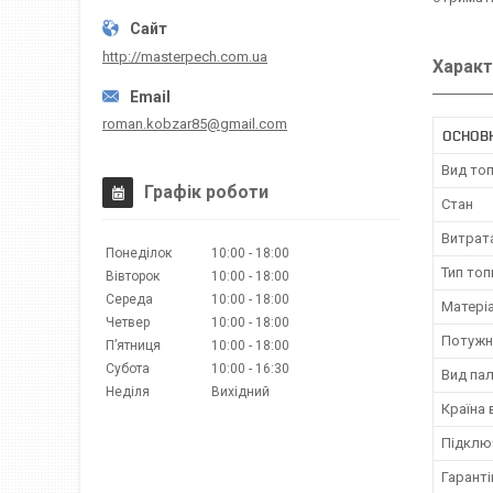
http://masterpech.com.ua
Характ
roman.kobzar85@gmail.com
ОСНОВ
Вид то
Графік роботи
Стан
Витрат
Понеділок
10:00
18:00
Тип топ
Вівторок
10:00
18:00
Середа
10:00
18:00
Матері
Четвер
10:00
18:00
Потужн
Пʼятниця
10:00
18:00
Субота
10:00
16:30
Вид па
Неділя
Вихідний
Країна
Підклю
Гаранті