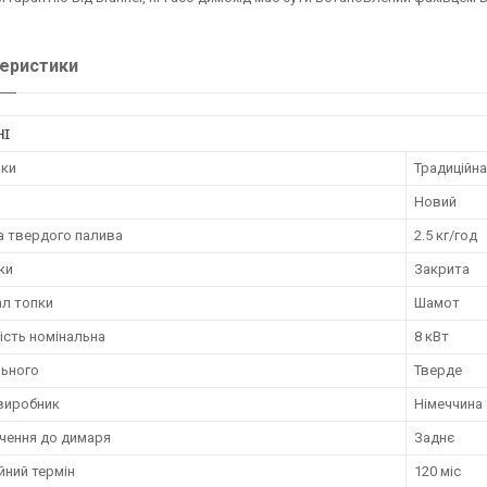
еристики
НІ
пки
Традиційна
Новий
а твердого палива
2.5 кг/год
ки
Закрита
ал топки
Шамот
ість номінальна
8 кВт
льного
Тверде
 виробник
Німеччина
чення до димаря
Заднє
йний термін
120 міс