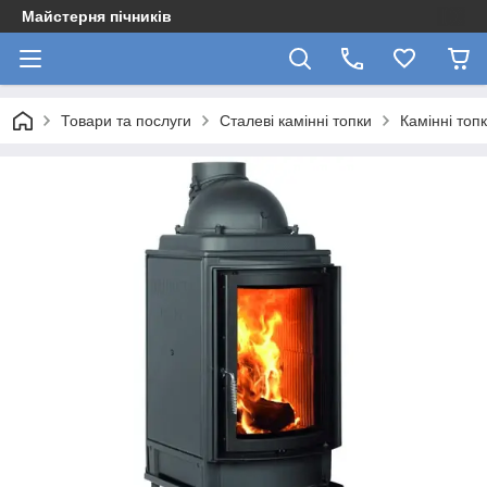
Майстерня пічників
Товари та послуги
Сталеві камінні топки
Камінні топ