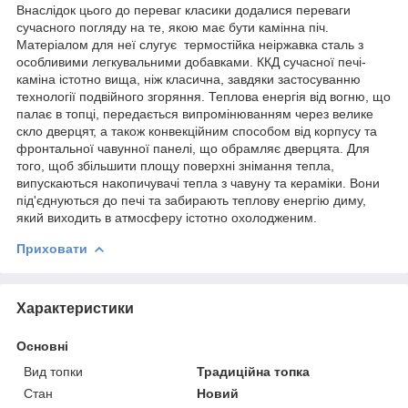
Внаслідок цього до переваг класики додалися переваги
сучасного погляду на те, якою має бути камінна піч.
Матеріалом для неї слугує термостійка неіржавка сталь з
особливими легкувальними добавками. ККД сучасної печі-
каміна істотно вища, ніж класична, завдяки застосуванню
технології подвійного згоряння. Теплова енергія від вогню, що
палає в топці, передається випромінюванням через велике
скло дверцят, а також конвекційним способом від корпусу та
фронтальної чавунної панелі, що обрамляє дверцята. Для
того, щоб збільшити площу поверхні знімання тепла,
випускаються накопичувачі тепла з чавуну та кераміки. Вони
під'єднуються до печі та забирають теплову енергію диму,
який виходить в атмосферу істотно охолодженим.
Приховати
Характеристики
Основні
Вид топки
Традиційна топка
Стан
Новий