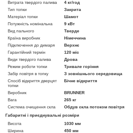
Витрата твердого палива
4 кг/год
Тип топки
Закрита
Матеріал топки
Шамот
Потужність номінальна
9 кВт
Вид пального
Тверде
Країна виробник
Німеччина
Підключення до димаря
Верхнє
Гарантійний термін
120 міс
Види твердого палива
Дрова
Режим роботи топки
Тривале горіння
Забір повітря в топку
З зовнішнього середовища
Спосіб відкриття дверцят
Бічне відкриття
топки
Виробник
BRUNNER
Вага
265 кг
Система очищення скла
Обдув скла потоком повітря
Габаритні і приєднувальні розміри
Висота
1030 мм
Ширина
450 мм