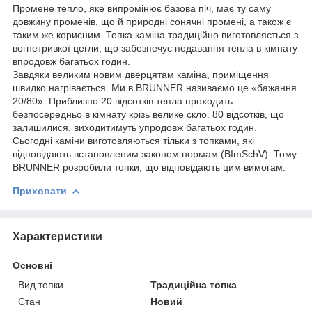
Промене тепло, яке випромінює базова піч, має ту саму
довжину променів, що й природні сонячні промені, а також є
таким же корисним. Топка каміна традиційно виготовляється з
вогнетривкої цегли, що забезпечує подавання тепла в кімнату
впродовж багатьох годин.
Завдяки великим новим дверцятам каміна, приміщення
швидко нагрівається. Ми в BRUNNER називаємо це «бажання
20/80». Приблизно 20 відсотків тепла проходить
безпосередньо в кімнату крізь велике скло. 80 відсотків, що
залишилися, виходитимуть упродовж багатьох годин.
Сьогодні каміни виготовляються тільки з топками, які
відповідають встановленим законом нормам (BImSchV). Тому
BRUNNER розробили топки, що відповідають цим вимогам.
Приховати
Характеристики
Основні
Вид топки
Традиційна топка
Стан
Новий