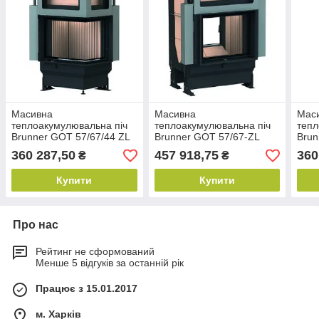
Масивна
Масивна
Мас
теплоакумулювальна піч
теплоакумулювальна піч
тепл
Brunner GOT 57/67/44 ZL
Brunner GOT 57/67-ZL
Brun
right lifting door + GOF 50 x
lifting/side-opening door +
left 
360 287,50
457 918,75
360
₴
₴
35 cm
GOF Tunnel 66 x 36 cm
35 
Купити
Купити
Про нас
Рейтинг не сформований
Менше 5 відгуків за останній рік
Працює з 15.01.2017
м. Харків