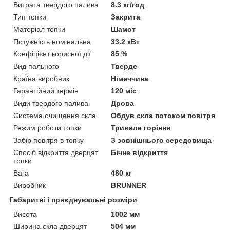
Витрата твердого палива
8.3 кг/год
Тип топки
Закрита
Матеріал топки
Шамот
Потужність номінальна
33.2 кВт
Коефіцієнт корисної дії
85 %
Вид пального
Тверде
Країна виробник
Німеччина
Гарантійний термін
120 міс
Види твердого палива
Дрова
Система очищення скла
Обдув скла потоком повітря
Режим роботи топки
Тривале горіння
Забір повітря в топку
З зовнішнього середовища
Спосіб відкриття дверцят
Бічне відкриття
топки
Вага
480 кг
Виробник
BRUNNER
Габаритні і приєднувальні розміри
Висота
1002 мм
Ширина скла дверцят
504 мм