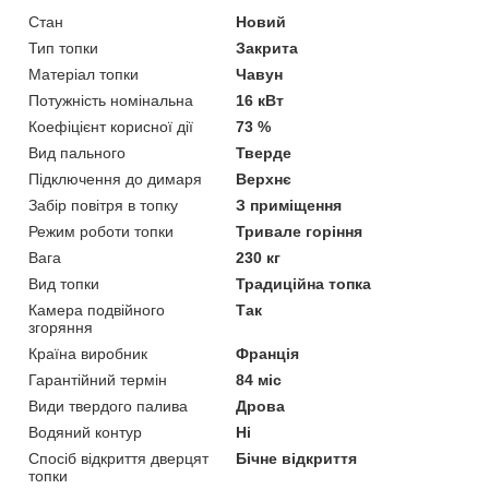
Стан
Новий
Тип топки
Закрита
Матеріал топки
Чавун
Потужність номінальна
16 кВт
Коефіцієнт корисної дії
73 %
Вид пального
Тверде
Підключення до димаря
Верхнє
Забір повітря в топку
З приміщення
Режим роботи топки
Тривале горіння
Вага
230 кг
Вид топки
Традиційна топка
Камера подвійного
Так
згоряння
Країна виробник
Франція
Гарантійний термін
84 міс
Види твердого палива
Дрова
Водяний контур
Ні
Спосіб відкриття дверцят
Бічне відкриття
топки