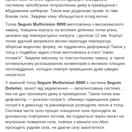
системою запобігання потраплянню диму в приміщення і
вбудованим шибером. Також має додаткове праве та ліве
бокове скло. Завдяки чому збільшується огляд вогню.
Топка
Seguin Multivision 8000
виготовлена з високоякісного
чавуну, товщина корпусу на всіляких ділянках топки різна,
залежно від температурної напруги, і досягає 12 мм. Корпус
топки здатний витримати великі перепади температур,
зберігши водночас форму, не піддаючись деформації.Також у
топці є подвійна задня стінка виготовлена в стилі "язики
полум'я". Завдяки якісному та товстостінному чавуну, а також
оптимальному розташуванню конвекторів із великою площею
тепловіддання, холодне повітря приміщення дуже швидко
нагріється.
У камінній топці
Seguin Multivision 8000
є система
Seguin
Duteriez
, захист від задимлення — запатентована система, ,
яка не дає проникати диму в приміщення. Також топка має
дефлектор — розсікач полум'я, обмежує підвищення рівня
полум'я в димоході та рівномірніше розподіляє тепло в топці.
Система чисте скло-процес очищення скла проходить за
допомогою повітряних потоків, які подаються через канал на
внутрішню поверхню скла, повітря з кімнати постійно
проходить уздовж скла, не даючи склу закоптитися.