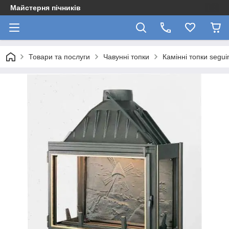
Майстерня пічників
Товари та послуги
Чавунні топки
Камінні топки segui