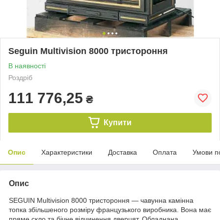
Seguin Multivision 8000 тристороння
В наявності
Роздріб
111 776,25
₴
Купити
Опис
Характеристики
Доставка
Оплата
Умови п
Опис
SEGUIN Multivision 8000 тристороння — чавунна камінна
топка збільшеного розміру французького виробника. Вона має
пряме скло та бічне відчинення дверцят. Обладнана