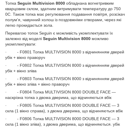
Топка
Seguin Multivision 8000
обладнана вогнетривким
кварцовим склом, здатним витримувати температуру до 750
0
С. Також топка має регулювання подавання повітря, розсікач
полум'я, чавунний холош із поздовжніми отворами, через які
легко прокидається зола.
Перевагою топок Seguin є можливість укомплектувати їх
залежно від моделі
Seguin Multivision 8000
можливо
укомплектувати:
· - F0801 Топка MULTIVISION 8000 з відчинянням дверей
убік + вікно праворуч
· - F0802 Топка MULTIVISION 8000 з відчинянням дверей
убік + вікно зліва
· - F0803 Топка MULTIVISION 8000 з відчинянням дверей
убік + вікно зліва + вікно праворуч
· - F0804 Топка MULTIVISION 8000 DOUBLE FACE —
наскрізна топка з двома дверима, що відчиняються вбік
· - F0805 Топка MULTIVISION 8000 DOUBLE FACE — 3
скла (1 вікно справа), з двома дверима, що відчиняються вбік
· - F0806 Топка MULTIVISION 8000 DOUBLE FACE — 3
скла (1 вікно зліва), з двома дверима, що відчиняються. убік