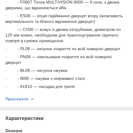
· - F0807 Топка MULTIVISION 8000 — 4 скла, з двома
дверима, що відчиняються вбік
· - ES08 — опція підіймання дверцят вгору (можливість
вертикального та бічного відчинення дверцят)
· — CV08 — кожух із двома патрубками, діаметром по
125 мм кожен, необхідним для транспортування гарячого
повітря в суміжні приміщення.
· - PL08 — латунне покриття по всій поверхні дверцят
· - PN08 — нікельоване покриття по всій поверхні
дверцят
· - BL08 — латунна смужка
· - BI08 — смужка з неіржавкої сталі
· - A1810 — насадка для гриля
Приховати
Характеристики
Основні