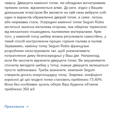
чавуну. Дверцята камінної топки, які обладнані вогнетривким
прямим склом, відчиняються вліво. До речі, згідно з Вашим
домашньим інтер'єром Ви зможете на свій смак вибрати собі
один із варіантів обрамлення дверей топки, а саме: латунь
або неіржавка сталь. Усередині камінної топки Seguin Rubis
міститься захисна металева огорожа, яка оберігає термоскло
від механічних пошкоджень паливними матеріалами. Крім
того, у камінній топці шибер можна регулювати самостійно, у
такий спосіб контролюючи процес горіння палива в паливі.
Зауважимо, камінну топку Seguin Rubis французькі
розробники сконструювали так, щоб унеможливити
потрапляння диму безпосередньо у Ваш дім. Наприклад,
коли Ви захочете відчинити дверцята топки, Ви змушенімете
спочатку вигадати шибер у топці, інакше дверцята залишаться
просто заблоковані. Треба зазначити, компанія Seguin
створила досить енергоощадну топку. Зокрема, коефіцієнт
корисної дії цієї моделі топки становить приблизно 73,40%.
Вона без особливих зусиль обігріє Ваш будинок об'ємом
приблизно 350 м
3
Приховати