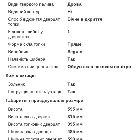
Види твердого палива
Дрова
Водяний контур
Ні
Спосіб відкриття дверцят
Бічне відкриття
топки
Кількість шибок у
1
дверцятах
Форма скла топки
Пряме
Виробник
Seguin
Наявність шибера
Так
Система очищення скла
Обдув скла потоком повітря
Комплектація
Зольник
Так
Інструкція по експлуатації
Так
Габаритні і приєднувальні розміри
Висота
595 мм
Висота скла дверцят
315 мм
Висота топкових дверцят
395 мм
Ширина скла дверцят
485 мм
Ширина топкових дверцят
590 мм