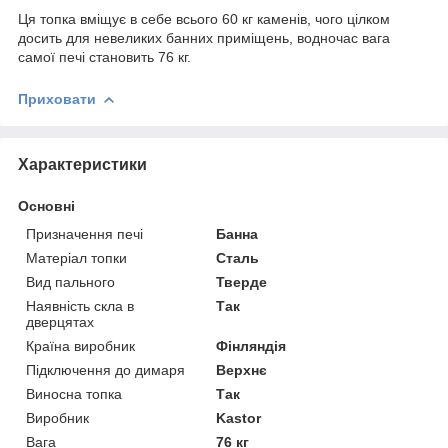
Ця топка вміщує в себе всього 60 кг каменів, чого цілком
досить для невеликих банних приміщень, водночас вага
самої печі становить 76 кг.
Приховати
Характеристики
Основні
Призначення печі
Банна
Матеріал топки
Сталь
Вид пального
Тверде
Наявність скла в
Так
дверцятах
Країна виробник
Фінляндія
Підключення до димаря
Верхнє
Виносна топка
Так
Виробник
Kastor
Вага
76 кг