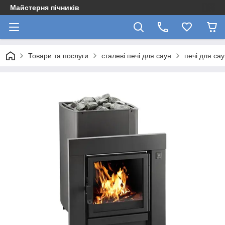
Майстерня пічників
Товари та послуги
сталеві печі для саун
печі для сау