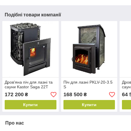
Подібні товари компанії
Дров'яна піч для лазні та
Піч для лазні PKLV-20-3.5
Дров
сауни Kastor Saga 22Т
S
сау
172 200
168 500
64 
₴
₴
Купити
Купити
Про нас