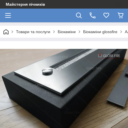
Майстерня пічників
Товари та послуги
Біокаміни
Біокаміни glossfire
А