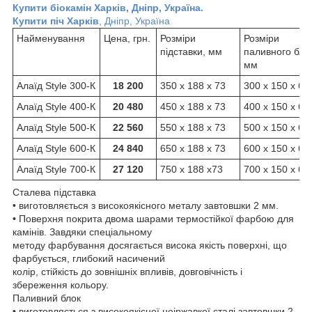
Купити біокамін Харків, Дніпр, Україна.
Купити піч Харків
, Дніпр, Україна
Найменування
Цена, грн.
Розміри
Розміри
підставки, мм
паливного бло
мм
Алаїд Style 300-К
18 200
350 х 188 х 73
300 х 150 х 65
Алаїд Style 400-К
20 480
450 х 188 х 73
400 х 150 х 65
Алаїд Style 500-К
22 560
550 х 188 х 73
500 х 150 х 65
Алаїд Style 600-К
24 840
650 х 188 х 73
600 х 150 х 65
Алаїд Style 700-К
27 120
750 х 188 х73
700 х 150 х 65
Сталева підставка
• виготовляється з високоякісного металу завтовшки 2 мм.
• Поверхня покрита двома шарами термостійкої фарбою для
камінів. Завдяки спеціальному
методу фарбування досягається висока якість поверхні, що
фарбується, глибокий насичений
колір, стійкість до зовнішніх впливів, довговічність і
збереження кольору.
Паливний блок
• виготовляється з високоякісної неіржавкої сталі завтовшки 2-