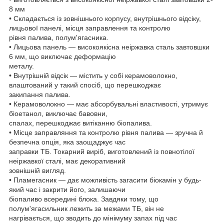
8 мм
• Складається із зовнішнього корпусу, внутрішнього відсіку,
лицьової панелі, місця заправлення та контролю
рівня палива, полум'ягасника.
• Лицьова панель — високоякісна неіржавка сталь завтовшки
6 мм, що виключає деформацію
металу.
• Внутрішній відсік — містить у собі керамоволокно,
влаштований у такий спосіб, що перешкоджає
закипання палива.
• Керамоволокно — має абсорбувальні властивості, утримує
біоетанол, виключає бавовни,
спалах, перешкоджає витіканню біопалива.
• Місце заправляння та контролю рівня палива — зручна й
безпечна опція, яка заощаджує час
заправки ТБ. Токарний виріб, виготовлений із повнотілої
неіржавкої сталі, має декоративний
зовнішній вигляд.
• Пламегасник — дає можливість загасити біокамін у будь-
який час і закрити його, залишаючи
біопаливо всередині блока. Завдяки тому, що
полум'ягасильник лежить за межами ТБ, він не
нагрівається, що зводить до мінімуму запах під час