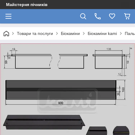
Майстерня пічників
Товари та послуги
Біокаміни
Біокаміни kami
Паль