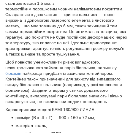
сталі завтовшки 1,5 мм, з
термостійким порошковим чорним напівматовим покриттям.
Складається з двох частин — кришки пальника — точно
вирізана з допомогою лазерного елемента з листового
металу, , що має товщину до 6 мм, також захищений тим
самим термостійким покриттям. Це оптимальна товщина, яка
гарантує, що покриття не буде постійною деформацією через
температуру, яка впливає на неї. Ідеальне припасування
краю кришки гарантує точність регулювання розміру полум'я,
а також швидке та просте тушкування.
Щоб повністю унеможливити ризик випадкового,
неконтрольованого займання парів біопалива, пальник у
біокамін
найкраще придбати із захисним контейнером.
Контейнер також призначений для захисту від випадкового
викиду біопалива з пальника (наприклад, у разі заповнення
біопаливом). Завдяки отворам у стінках додаткового
контейнера, випаровувані пари біопалива зникають і вільно
випаровуються, не викликаючи жодних пошкоджень.
Характеристики моделі KAMI 160/900 ЛИНИЯ:
розміри (В х Ш х Г) — 900 х 160 х 72 мм;
матеріал: сталь;