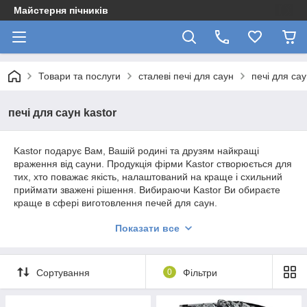
Майстерня пічників
Товари та послуги
сталеві печі для саун
печі для сау
печі для саун kastor
Kastor подарує Вам, Вашій родині та друзям найкращі
враження від сауни. Продукція фірми Kastor створюється для
тих, хто поважає якість, налаштований на краще і схильний
приймати зважені рішення. Вибираючи Kastor Ви обираєте
краще в сфері виготовлення печей для саун.
Хтось вважає традиції безглуздим пережитком, хтось-
Показати все
дороговказним вогником. Для фірми Kastor ближче другий
підхід. Kastor знаходиться в постійному розвитку і всіма
силами намагається покращувати свою продукцію не
Сортування
0
Фільтри
відмовляючись від своїх витоків.
Фірма Kastor - найстаріший з відомих серійних виробників
дров'яних банних печей в світі. Завод був заснований в 1910